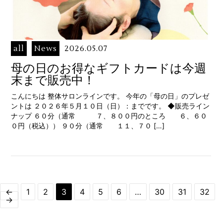
all
News
2026.05.07
母の日のお得なギフトカードは今週
末まで販売中！
こんにちは 整体サロンラインです。 今年の「母の日」のプレゼ
ントは ２０２６年５月１０日（日）：までです。 ◆販売ライン
ナップ ６０分（通常 ７、８００円のところ ６、６０
０円（税込）） ９０分（通常 １１、７０ […]
←
1
2
3
4
5
6
…
30
31
32
→