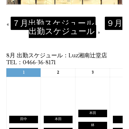
７月出勤スケジュール
９月
«
出勤スケジュール
»
8月 出勤スケジュール：Luz湘南辻堂店
TEL：0466-36-8171
1
2
3
4
本田
田中
本田
田
林