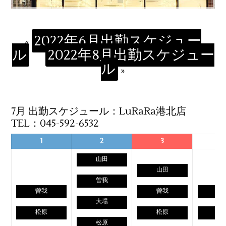
2022年6月出勤スケジュー
«
ル
2022年8月出勤スケジュー
ル
»
7月 出勤スケジュール：LuRaRa港北店
TEL：045-592-6532
1
2
3
4
山田
山田
曽我
曽我
曽我
曽
大場
松原
松原
大
松原