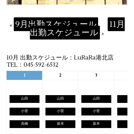
9月出勤スケジュール
11月
«
出勤スケジュール
»
10月 出勤スケジュール：LuRaRa港北店
TEL：045-592-6532
1
2
3
4
山田
山田
山田
高
小菅
小菅
小菅
坂
高橋
坂本
坂本
曽