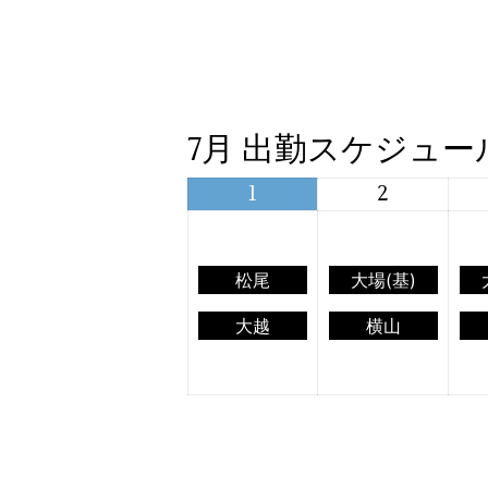
7月 出勤スケジュー
1
2
松尾
大場(基)
大越
横山