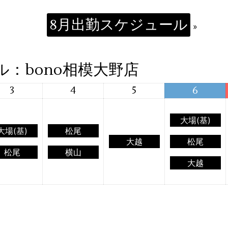
8月出勤スケジュール
»
ル：bono相模大野店
3
4
5
6
大場(基)
大場(基)
松尾
大越
松尾
松尾
横山
大越