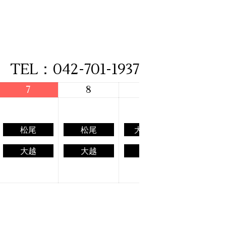
TEL：042-701-1937
7
8
9
10
松尾
松尾
大場(基)
大場(基
大越
大越
横山
松尾