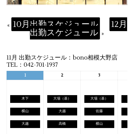
10月出勤スケジュール
12月
«
出勤スケジュール
»
11月 出勤スケジュール：bono相模大野店
TEL：042-701-1937
1
2
3
木下
大場（基）
大場（基）
横山
大越
佐藤
大越
高橋
横山