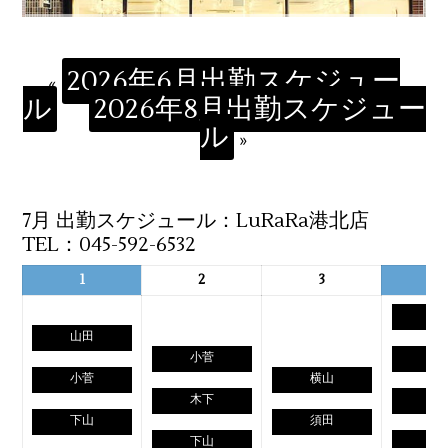
2026年6月出勤スケジュー
«
ル
2026年8月出勤スケジュー
ル
»
7月 出勤スケジュール：LuRaRa港北店
TEL：045-592-6532
1
2
3
4
山
山田
小菅
小
小菅
横山
木下
儀
下山
須田
下山
下