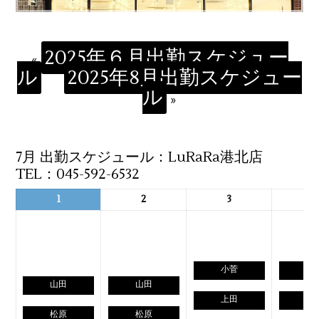
2025年６月出勤スケジュー
«
ル
2025年8月出勤スケジュー
ル
»
7月 出勤スケジュール：LuRaRa港北店
TEL：045-592-6532
1
2
3
4
小菅
松
山田
山田
上田
上
松原
松原