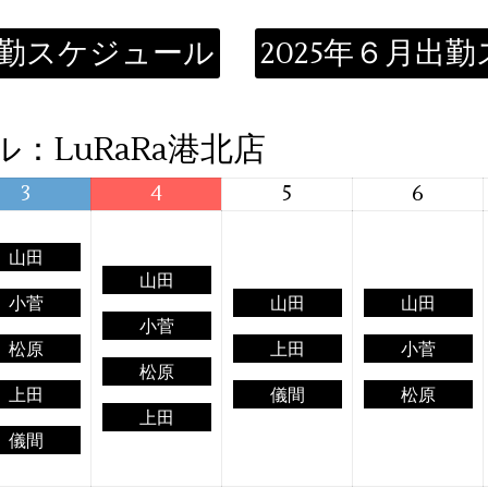
月出勤スケジュール
2025年６月出
：LuRaRa港北店
3
4
5
6
山田
山田
小菅
山田
山田
小菅
松原
上田
小菅
松原
上田
儀間
松原
上田
儀間