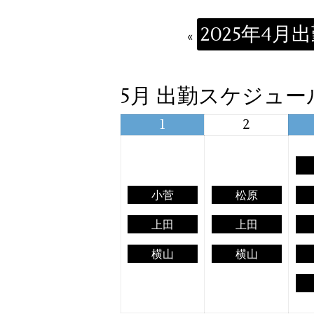
2025年4
«
5月 出勤スケジュール
1
2
小菅
松原
上田
上田
横山
横山