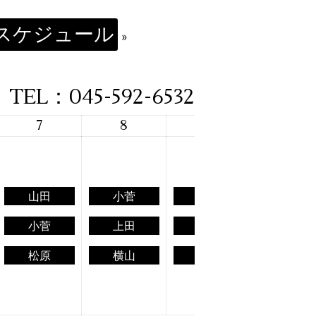
勤スケジュール
»
TEL：045-592-6532
7
8
9
10
山田
山田
小菅
松原
小菅
小菅
上田
上田
松原
松原
横山
横山
上田
大場