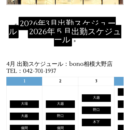
2026年3月出勤スケジュー
«
ル
2026年５月出勤スケジュ
ール
»
4月 出勤スケジュール：bono相模大野店
TEL：042-701-1937
1
2
3
大越
大場
大越
野口
大越
野口
木下
儀間
儀間