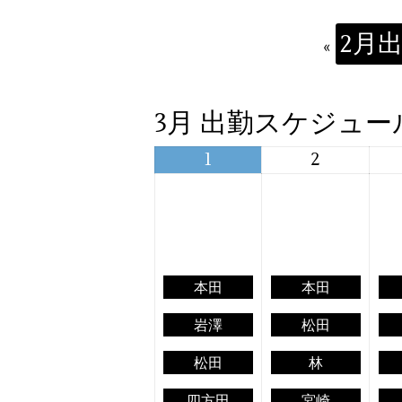
2月
«
3月 出勤スケジュー
1
2
本田
本田
岩澤
松田
松田
林
四方田
宮崎