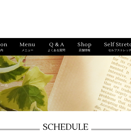
ion
Menu
Q & A
Shop
Self Stret
案内
メニュー
よくある質問
店舗情報
セルフストレッ
SCHEDULE