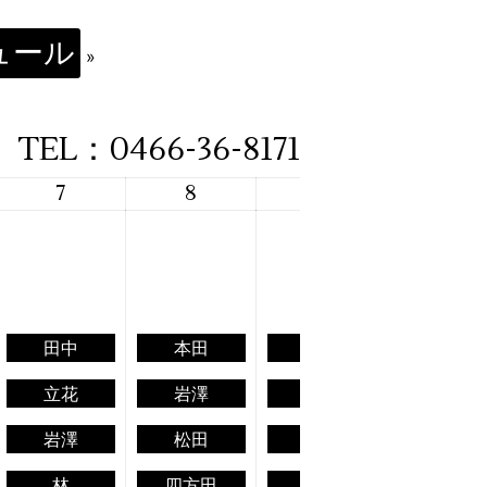
ュール
»
TEL：0466-36-8171
7
8
9
10
田中
本田
本田
田中
立花
岩澤
林
立花
岩澤
松田
宮崎
林
林
四方田
代島