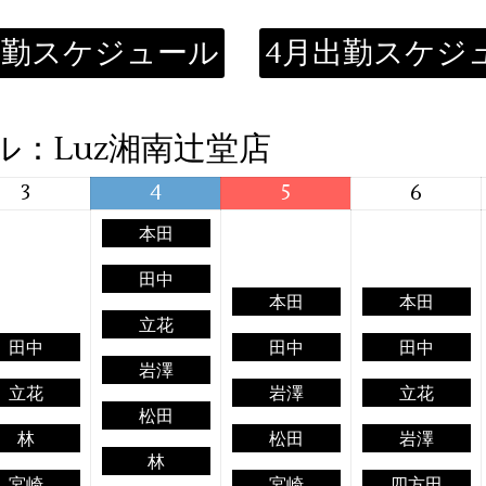
出勤スケジュール
4月出勤スケジ
ル：Luz湘南辻堂店
3
4
5
6
本田
田中
本田
本田
立花
田中
田中
田中
岩澤
立花
岩澤
立花
松田
林
松田
岩澤
林
宮崎
宮崎
四方田