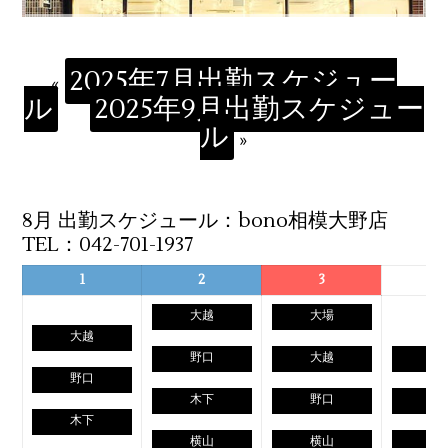
2025年7月出勤スケジュー
«
ル
2025年9月出勤スケジュー
ル
»
8月 出勤スケジュール：bono相模大野店
TEL：042-701-1937
1
2
3
4
大越
大場
大越
野口
大越
野
野口
木下
野口
木
木下
横山
横山
日