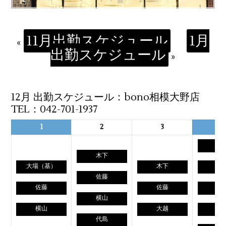
11月出勤スケジュール
1月
«
出勤スケジュール
»
12月 出勤スケジュール：bono相模大野店
TEL：042-701-1937
1
2
3
4
木
木下
大場（基）
木下
佐
佐藤
佐藤
佐藤
横
横山
横山
大越
大
代島